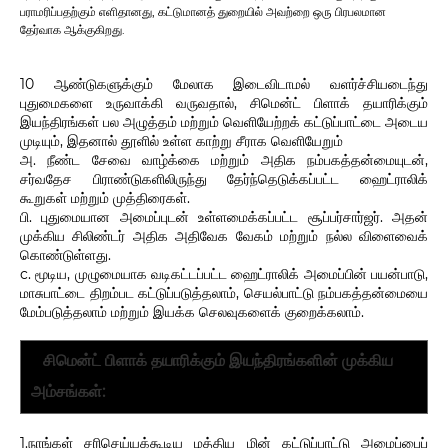
பராமரிப்பதற்கும் எளிதானது, கட்டுமானத் துறையில் அவற்றை ஒரு பிரபலமான
தேர்வாக ஆக்குகிறது.
10 ஆண்டுகளுக்கும் மேலாக இடைவிடாமல் வளர்ச்சியடைந்து
புதுமைகளை உருவாக்கி வருவதால், சிமென்ட் பிளாக் தயாரிக்கும்
இயந்திரங்கள் பல அழுத்தம் மற்றும் வெளியேற்றக் கட்டுப்பாட்டை அடைய
முடியும், இதனால் தூளில் உள்ள காற்று சீராக வெளியேறும்
அ. நீண்ட சேவை வாழ்க்கை மற்றும் அதிக நம்பகத்தன்மையுடன்,
சர்வதேச பிராண்டுகளிலிருந்து தேர்ந்தெடுக்கப்பட்ட ஹைட்ராலிக்
கூறுகள் மற்றும் முத்திரைகள்.
பி. புதுமையான அமைப்புடன் உள்ளமைக்கப்பட்ட சூப்பர்சார்ஜர். அதன்
முக்கிய சிலிண்டர் அதிக அதிவேக வேகம் மற்றும் நல்ல விளைவைக்
கொண்டுள்ளது.
c. மூடிய, முழுமையாக வடிகட்டப்பட்ட ஹைட்ராலிக் அமைப்பின் பயன்பாடு,
மாசுபாட்டை திறம்பட கட்டுப்படுத்தலாம், செயல்பாட்டு நம்பகத்தன்மையை
மேம்படுத்தலாம் மற்றும் இயக்க செலவுகளைக் குறைக்கலாம்.
சிமென்ட் பிளாக் தயாரிக்கும் இயந்திரங்களின் முக்கிய
அம்சங்கள்:
1.
நாங்கள் சரிசெய்யக்கூடிய மத்திய மின் கட்டுப்பாட்டு அமைப்பைப்