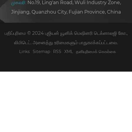
முகவரி:
No.19, Ling'an Road, Wuli Industry Zone,
Jinjiang, Quanzhou City, Fujian Province, China
பதிப்புரிமை © 2024 புஜியன் யூனிக் மெஷினரி டெக்னாலஜி கோ.,
லிமிடெட். அனைத்து உரிமைகளும் பாதுகாக்கப்பட்டவை.
Links
Sitemap
RSS
XML
தனியுரிமைக் கொள்கை