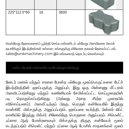
225*112.5*60
16
3600
வெவ்வேறு தேவைகளைப் பூர்த்தி செய்ய எங்களிடம் பல்வேறு அளவிலான பிளாக்
தயாரிக்கும் இயந்திரங்கள் உள்ளன, உங்களுக்கு விரிவான தகவல் தேவைப்பட்டால்,
sales@unikmachinery.com இல் எங்களைத் தொடர்பு கொள்ளவும்.
எளிய உற்பத்தி வரிசையில் பயன்படுத்தப்படுகிறது:
லோடர் மணல் மற்றும் சரளை போன்ற பல்வேறு மூலப்பொருட்களை பேட்ச்
இயந்திரத்தின் ஹாப்பருக்கு அனுப்பும். இது ஒரு மின்னணு மீட்டரால்
அளவிடப்படுகிறது மற்றும் கணினியால் சேமிக்கப்பட்ட செய்முறையின்
படி தொகுக்கப்படுகிறது (அல்லது அதை சீரற்ற முறையில்
சரிசெய்யலாம்). அளவீட்டிற்குப் பிறகு, பொருள் கன்வேயரில் இருந்து
கான்கிரீட் மிக்சருக்கு அனுப்பப்படும். ஹாப்பரை உயர்த்தி, பின்னர் லிப்ட்
வாளியில் இருந்து மிக்சர் சிலோவிற்கு பொருளை அனுப்பவும். சிமென்ட்,
ஃப்ளை ஆஷ் போன்றவையும் மிக்சருக்கு திருகு கன்வேயர் மூலம்
கடத்தப்படும் சிமென்ட் மற்றும் ஃப்ளை ஆஷ் டோசிங் சாதனங்கள் மூலம்