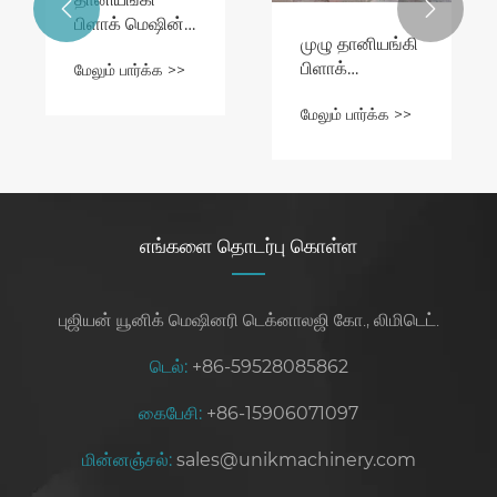
மெஷின்களின்


நன்மைகள்
எங்களை தொடர்பு கொள்ள
புஜியன் யூனிக் மெஷினரி டெக்னாலஜி கோ., லிமிடெட்.
டெல்:
+86-59528085862
கைபேசி:
+86-15906071097
மின்னஞ்சல்:
sales@unikmachinery.com