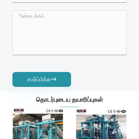
சமர்ப்பிக்க

தொடர்புடைய தயாரிப்புகள்
தொகுதி
சிமெண்ட் பிளாக்
தயாரிக்கும்
இயந்திரம்
இயந்திரம்