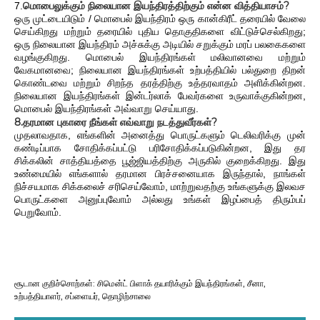
மொபைலுக்கும் நிலையான இயந்திரத்திற்கும் என்ன வித்தியாசம்?
7.
ஒரு முட்டையிடும் / மொபைல் இயந்திரம் ஒரு கான்கிரீட் தரையில் வேலை
செய்கிறது மற்றும் தரையில் புதிய தொகுதிகளை விட்டுச்செல்கிறது;
ஒரு நிலையான இயந்திரம் அச்சுக்கு அடியில் சறுக்கும் மரப் பலகைகளை
வழங்குகிறது. மொபைல் இயந்திரங்கள் மலிவானவை மற்றும்
வேகமானவை; நிலையான இயந்திரங்கள் உற்பத்தியில் பல்துறை திறன்
கொண்டவை மற்றும் சிறந்த தரத்திற்கு உத்தரவாதம் அளிக்கின்றன.
நிலையான இயந்திரங்கள் இன்டர்லாக் பேவர்களை உருவாக்குகின்றன,
மொபைல் இயந்திரங்கள் அவ்வாறு செய்யாது.
8.தரமான புகாரை நீங்கள் எவ்வாறு நடத்துவீர்கள்?
முதலாவதாக, எங்களின் அனைத்து பொருட்களும் டெலிவரிக்கு முன்
கண்டிப்பாக சோதிக்கப்பட்டு பரிசோதிக்கப்படுகின்றன, இது தர
சிக்கலின் சாத்தியத்தை பூஜ்ஜியத்திற்கு அருகில் குறைக்கிறது. இது
உண்மையில் எங்களால் தரமான பிரச்சனையாக இருந்தால், நாங்கள்
நிச்சயமாக சிக்கலைச் சரிசெய்வோம், மாற்றுவதற்கு உங்களுக்கு இலவச
பொருட்களை அனுப்புவோம் அல்லது உங்கள் இழப்பைத் திரும்பப்
பெறுவோம்.
சூடான குறிச்சொற்கள்: சிமென்ட் பிளாக் தயாரிக்கும் இயந்திரங்கள், சீனா,
உற்பத்தியாளர், சப்ளையர், தொழிற்சாலை