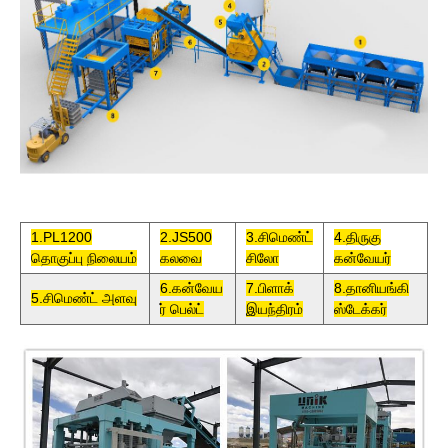
1.PL1200
2.JS500
3.சிமெண்ட்
4.திருகு
தொகுப்பு நிலையம்
கலவை
சிலோ
கன்வேயர்
6.கன்வேய
7.பிளாக்
8.தானியங்கி
5.சிமெண்ட் அளவு
ர் பெல்ட்
இயந்திரம்
ஸ்டேக்கர்