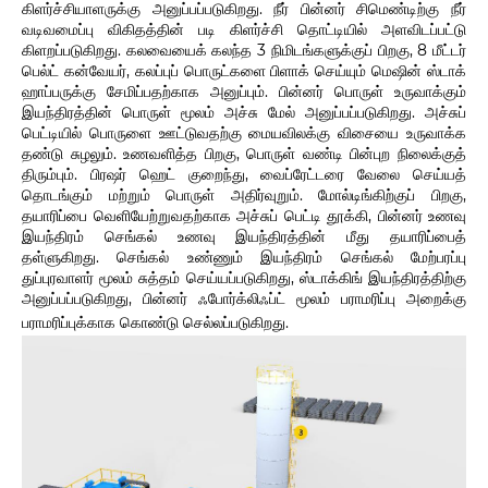
கிளர்ச்சியாளருக்கு அனுப்பப்படுகிறது. நீர் பின்னர் சிமெண்டிற்கு நீர்
வடிவமைப்பு விகிதத்தின் படி கிளர்ச்சி தொட்டியில் அளவிடப்பட்டு
கிளறப்படுகிறது. கலவையைக் கலந்த 3 நிமிடங்களுக்குப் பிறகு, 8 மீட்டர்
பெல்ட் கன்வேயர், கலப்புப் பொருட்களை பிளாக் செய்யும் மெஷின் ஸ்டாக்
ஹாப்பருக்கு சேமிப்பதற்காக அனுப்பும். பின்னர் பொருள் உருவாக்கும்
இயந்திரத்தின் பொருள் மூலம் அச்சு மேல் அனுப்பப்படுகிறது. அச்சுப்
பெட்டியில் பொருளை ஊட்டுவதற்கு மையவிலக்கு விசையை உருவாக்க
தண்டு சுழலும். உணவளித்த பிறகு, பொருள் வண்டி பின்புற நிலைக்குத்
திரும்பும். பிரஷர் ஹெட் குறைந்து, வைப்ரேட்டரை வேலை செய்யத்
தொடங்கும் மற்றும் பொருள் அதிர்வுறும். மோல்டிங்கிற்குப் பிறகு,
தயாரிப்பை வெளியேற்றுவதற்காக அச்சுப் பெட்டி தூக்கி, பின்னர் உணவு
இயந்திரம் செங்கல் உணவு இயந்திரத்தின் மீது தயாரிப்பைத்
தள்ளுகிறது. செங்கல் உண்ணும் இயந்திரம் செங்கல் மேற்பரப்பு
துப்புரவாளர் மூலம் சுத்தம் செய்யப்படுகிறது, ஸ்டாக்கிங் இயந்திரத்திற்கு
அனுப்பப்படுகிறது, பின்னர் ஃபோர்க்லிஃப்ட் மூலம் பராமரிப்பு அறைக்கு
பராமரிப்புக்காக கொண்டு செல்லப்படுகிறது.