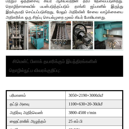
மற்றும் ஒத்திசைவு கியர் ஆகியவற்றின் தரம் தேவைப்படுகிறது.
தொழிற்சாலையில் பயன்படுத்தப்படும் தாங்கி ஜப்பானில் இருந்து
இறக்குமதி செய்யப்படுகிறது, மேலும் அதிர்வின் சேவை வாழ்க்கையை
அதிகரிக்க ஒரு சிறப்பு செயல்முறை மூலம் கியர் போலியானது.
சிமென்ட் பிளாக் தயாரிக்கும் இயந்திரங்களின்
தொழில்நுட்ப விவரக்குறிப்பு:
பரிமாணம்
3050×2190×3000மிமீ
தட்டு அளவு
1100×630×20-30மிமீ
அதிர்வு அதிர்வெண்
3800-4500 r/min
ஹைட்ராலிக் அழுத்தம்
25 எம்.பி