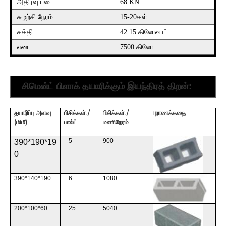
அதிர்வு படை
68 KN
சுழற்சி நேரம்
15-20கள்
சக்தி
42.15 கிலோவாட்
எடை
7500 கிலோ
சிமென்ட் பிளாக் தயாரிக்கும் இயந்திரத் திறன்:
தயாரிப்பு அளவு
பிசிக்கள்./
பிசிக்கள்./
புராணக்கதை
(மிமீ)
பால்ட்
மணிநேரம்
5
900
390*190*19
0
390*140*190
6
1080
200*100*60
25
5040