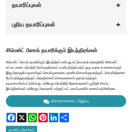
தயாரிப்புகள்
புதிய தயாரிப்புகள்
சிமென்ட் பிளாக் தயாரிக்கும் இயந்திரங்கள்
சிமென்ட் பிளாக் தயாரிக்கும் இயந்திரம் என்பது கட்டுமானத் தொழிலில் சிமென்ட்
கட்டைகளை உற்பத்தி செய்வதற்காகப் பயன்படுத்தப்படும் ஒரு வகை உபகரணமாகும்.
இது தொகுதி உருவாக்கும் செயல்முறையை தானியக்கமாக்குவதற்கும், செயல்திறனை
மேம்படுத்துவதற்கும், தொழிலாளர் செலவுகளைக் குறைப்பதற்கும்
வடிவமைக்கப்பட்டுள்ளது. பல்வேறு உற்பத்தித் தேவைகளைப் பூர்த்தி செய்ய
இயந்திரங்கள் பல்வேறு அளவுகள் மற்றும் கட்டமைப்புகளில் காணப்படுகின்றன.
விசாரணையை அனுப்பு
Facebook
X
WhatsApp
Pinterest
LinkedIn
Share
தயாரிப்பு விளக்கம்