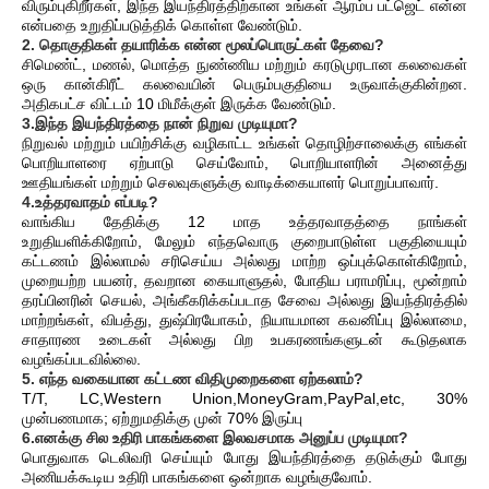
விரும்புகிறீர்கள், இந்த இயந்திரத்திற்கான உங்கள் ஆரம்ப பட்ஜெட் என்ன
என்பதை உறுதிப்படுத்திக் கொள்ள வேண்டும்.
2. தொகுதிகள் தயாரிக்க என்ன மூலப்பொருட்கள் தேவை?
சிமெண்ட், மணல், மொத்த நுண்ணிய மற்றும் கரடுமுரடான கலவைகள்
ஒரு கான்கிரீட் கலவையின் பெரும்பகுதியை உருவாக்குகின்றன.
அதிகபட்ச விட்டம் 10 மிமீக்குள் இருக்க வேண்டும்.
3.இந்த இயந்திரத்தை நான் நிறுவ முடியுமா?
நிறுவல் மற்றும் பயிற்சிக்கு வழிகாட்ட உங்கள் தொழிற்சாலைக்கு எங்கள்
பொறியாளரை ஏற்பாடு செய்வோம், பொறியாளரின் அனைத்து
ஊதியங்கள் மற்றும் செலவுகளுக்கு வாடிக்கையாளர் பொறுப்பாவார்.
4.உத்தரவாதம் எப்படி?
வாங்கிய தேதிக்கு 12 மாத உத்தரவாதத்தை நாங்கள்
உறுதியளிக்கிறோம், மேலும் எந்தவொரு குறைபாடுள்ள பகுதியையும்
கட்டணம் இல்லாமல் சரிசெய்ய அல்லது மாற்ற ஒப்புக்கொள்கிறோம்,
முறையற்ற பயனர், தவறான கையாளுதல், போதிய பராமரிப்பு, மூன்றாம்
தரப்பினரின் செயல், அங்கீகரிக்கப்படாத சேவை அல்லது இயந்திரத்தில்
மாற்றங்கள், விபத்து, துஷ்பிரயோகம், நியாயமான கவனிப்பு இல்லாமை,
சாதாரண உடைகள் அல்லது பிற உபகரணங்களுடன் கூடுதலாக
வழங்கப்படவில்லை.
5. எந்த வகையான கட்டண விதிமுறைகளை ஏற்கலாம்?
T/T, LC,Western Union,MoneyGram,PayPal,etc, 30%
முன்பணமாக; ஏற்றுமதிக்கு முன் 70% இருப்பு
6.எனக்கு சில உதிரி பாகங்களை இலவசமாக அனுப்ப முடியுமா?
பொதுவாக டெலிவரி செய்யும் போது இயந்திரத்தை தடுக்கும் போது
அணியக்கூடிய உதிரி பாகங்களை ஒன்றாக வழங்குவோம்.