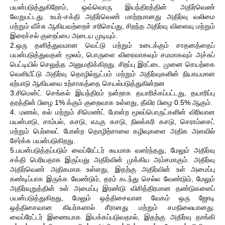
பயன்படுத்துகிறோம், ஒவ்வொரு இயந்திரத்தின் அதிர்வெண்
வேறுபட்டது. உயர்-சக்தி அதிர்வெண் மாற்றமானது அதிர்வு வலிமை
மற்றும் வீச்சு ஆகியவற்றைச் சரிசெய்து, சிறந்த அதிர்வு விளைவு மற்றும்
இரைச்சல் குறைப்பை அடைய முடியும்.
2.ஒரு தனித்துவமான வெட்டு மற்றும் உடைக்கும் சாதனத்தைப்
பயன்படுத்துவதன் மூலம், பொருளை விரைவாகவும் சமமாகவும் அச்சுப்
பெட்டியில் செலுத்த அனுமதிக்கிறது. சிறப்பு இரட்டை முனை செயற்கை
வெளியீட்டு அதிர்வு தொழில்நுட்பம் மற்றும் அதிர்வுகளின் நியாயமான
ஏற்பாடு ஆகியவை உற்சாகத்தை செயல்படுத்துகின்றன
3.சிமென்ட் செங்கல் இயந்திரம் நன்றாக தயாரிக்கப்பட்டது, தயாரிப்பு
தரத்தின் பிழை 1% க்கும் குறைவாக உள்ளது, தீவிர பிழை 0.5% ஆகும்.
4. மணல், கல் மற்றும் சிமெண்ட் போன்ற மூலப்பொருட்களின் விரிவான
பயன்பாடு, சாம்பல், கசடு, எஃகு கசடு, நிலக்கரி கசடு, செராம்சைட்
மற்றும் பெர்லைட் போன்ற தொழிற்சாலை கழிவுகளை அதிக அளவில்
சேர்க்க பயன்படுகிறது.
5.பயன்படுத்தப்படும் வைப்ரேட்டர் சுயமாக வளர்ந்தது, மேலும் அதிர்வு
சக்தி பெரியதாக இருப்பது அதிர்வின் முக்கிய அம்சமாகும். அதிர்வு
அதிர்வெண் அதிகமாக உள்ளது, இதற்கு அதிர்வின் உள் அமைப்பு
கண்டிப்பாக இருக்க வேண்டும், தரம் கடந்து செல்ல வேண்டும், மேலும்
அதிர்வுறுத்தின் உள் அமைப்பு இரண்டு விசித்திரமான தண்டுகளைப்
பயன்படுத்துகிறது, மேலும் ஒத்திசைவான வேகம் ஒரு ஜோடி
ஒத்திசைவான கியர்களால் சீரானது மற்றும் சமநிலையானது.
வைப்ரேட்டர் இணையாக இயக்கப்படுவதால், இதற்கு அதிர்வு தாங்கி