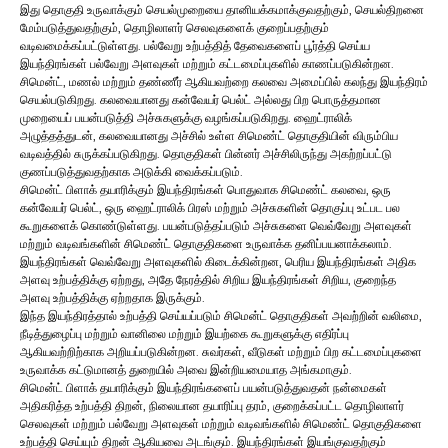
இது தொகுதி உருவாக்கும் செயல்முறையை தானியக்கமாக்குவதற்கும், செயல்திறனை
மேம்படுத்துவதற்கும், தொழிலாளர் செலவுகளைக் குறைப்பதற்கும்
வடிவமைக்கப்பட்டுள்ளது. பல்வேறு உற்பத்தித் தேவைகளைப் பூர்த்தி செய்ய
இயந்திரங்கள் பல்வேறு அளவுகள் மற்றும் கட்டமைப்புகளில் காணப்படுகின்றன.
சிமென்ட், மணல் மற்றும் தண்ணீர் ஆகியவற்றை கலவை அமைப்பில் கலந்து இயந்திரம்
செயல்படுகிறது. கலவையானது கன்வேயர் பெல்ட் அல்லது பிற பொருத்தமான
முறையைப் பயன்படுத்தி அச்சுகளுக்கு வழங்கப்படுகிறது. ஹைட்ராலிக்
அழுத்தத்துடன், கலவையானது அச்சில் உள்ள சிமெண்ட் தொகுதியின் விரும்பிய
வடிவத்தில் சுருக்கப்படுகிறது. தொகுதிகள் பின்னர் அச்சிலிருந்து அகற்றப்பட்டு
குணப்படுத்துவதற்காக அடுக்கி வைக்கப்படும்.
சிமென்ட் பிளாக் தயாரிக்கும் இயந்திரங்கள் பொதுவாக சிமெண்ட் கலவை, ஒரு
கன்வேயர் பெல்ட், ஒரு ஹைட்ராலிக் பிரஸ் மற்றும் அச்சுகளின் தொகுப்பு உட்பட பல
கூறுகளைக் கொண்டுள்ளது. பயன்படுத்தப்படும் அச்சுகளை வெவ்வேறு அளவுகள்
மற்றும் வடிவங்களின் சிமெண்ட் தொகுதிகளை உருவாக்க தனிப்பயனாக்கலாம்.
இயந்திரங்கள் வெவ்வேறு அளவுகளில் கிடைக்கின்றன, பெரிய இயந்திரங்கள் அதிக
அளவு உற்பத்திக்கு ஏற்றது, அதே நேரத்தில் சிறிய இயந்திரங்கள் சிறிய, குறைந்த
அளவு உற்பத்திக்கு ஏற்றதாக இருக்கும்.
இந்த இயந்திரத்தால் உற்பத்தி செய்யப்படும் சிமென்ட் தொகுதிகள் அவற்றின் வலிமை,
நீடித்துழைப்பு மற்றும் வானிலை மற்றும் இயற்கை கூறுகளுக்கு எதிர்ப்பு
ஆகியவற்றிற்காக அறியப்படுகின்றன. சுவர்கள், வீடுகள் மற்றும் பிற கட்டமைப்புகளை
உருவாக்க கட்டுமானத் துறையில் அவை இன்றியமையாத அங்கமாகும்.
சிமென்ட் பிளாக் தயாரிக்கும் இயந்திரங்களைப் பயன்படுத்துவதன் நன்மைகள்
அதிகரித்த உற்பத்தி திறன், நிலையான தயாரிப்பு தரம், குறைக்கப்பட்ட தொழிலாளர்
செலவுகள் மற்றும் பல்வேறு அளவுகள் மற்றும் வடிவங்களில் சிமெண்ட் தொகுதிகளை
உற்பத்தி செய்யும் திறன் ஆகியவை அடங்கும். இயந்திரங்கள் இயங்குவதற்கும்