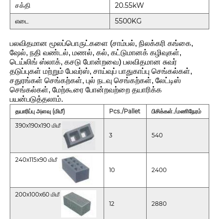
சக்தி
20.55kW
எடை
5500KG
பலவிதமான மூலப்பொருட்களை (சாம்பல், நிலக்கரி கங்கை,
ஷேல், நதி வண்டல், மணல், கல், கட்டுமானக் கழிவுகள்,
டெய்லிங் ஸ்லாக், கசடு போன்றவை) பலவிதமான சுவர்
தடுப்புகள் மற்றும் பேவர்ஸ், சாய்வுப் பாதுகாப்பு செங்கல்கள்,
சதுரங்கள் செங்கற்கள், புல் நடவு செங்கற்கள், லேட்டிஸ்
செங்கல்கள், மேற்கூரை போன்றவற்றை தயாரிக்க
பயன்படுத்தலாம்.
தயாரிப்பு அளவு (மிமீ)
Pcs./Pallet
பிசிக்கள்./மணிநேரம்
390x190x190 மிமீ
3
540
240x115x90 மிமீ
10
2400
200x100x60 மிமீ
12
2880