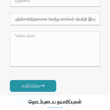
சமர்ப்பிக்க

தொடர்புடைய தயாரிப்புகள்