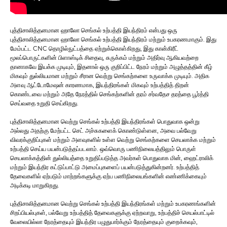
புத்திசாலித்தனமான ஹாலோ செங்கல் உற்பத்தி இயந்திரம் என்பது ஒரு
புத்திசாலித்தனமான ஹாலோ செங்கல் உற்பத்தி இயந்திரம் மற்றும் உபகரணமாகும். இது
மேம்பட்ட CNC தொழில்நுட்பத்தை ஏற்றுக்கொள்கிறது, இது கான்கிரீட்
மூலப்பொருட்களின் பிளாஸ்டிக் சிதைவு, சுருக்கம் மற்றும் அதிர்வு ஆகியவற்றை
தானாகவே இயக்க முடியும், இதனால் ஒரு குறிப்பிட்ட நேரம் மற்றும் அழுத்தத்தின் கீழ்
மிகவும் துல்லியமான மற்றும் சீரான வெற்று செங்கற்களை உருவாக்க முடியும். அதிக
அளவு ஆட்டோமேஷன் காரணமாக, இயந்திரங்கள் மிகவும் உற்பத்தித் திறன்
கொண்டவை மற்றும் அதே நேரத்தில் செங்கற்களின் தரம் சர்வதேச தரத்தை பூர்த்தி
செய்வதை உறுதி செய்கிறது.
புத்திசாலித்தனமான வெற்று செங்கல் உற்பத்தி இயந்திரங்கள் பொதுவாக ஒன்று
அல்லது அதற்கு மேற்பட்ட செட் அச்சுகளைக் கொண்டுள்ளன, அவை பல்வேறு
விவரக்குறிப்புகள் மற்றும் அளவுகளில் உள்ள வெற்று செங்கற்களை செயலாக்க மற்றும்
உற்பத்தி செய்ய பயன்படுத்தப்படலாம். ஒவ்வொரு பணிநிலையத்திலும் பொருள்
செயலாக்கத்தின் துல்லியத்தை உறுதிப்படுத்த அவர்கள் பொதுவாக மின், ஹைட்ராலிக்
மற்றும் இயந்திர கட்டுப்பாட்டு அமைப்புகளைப் பயன்படுத்துகின்றனர். உற்பத்தித்
தேவைகளில் ஏற்படும் மாற்றங்களுக்கு ஏற்ப பணிநிலையங்களின் எண்ணிக்கையும்
அடிக்கடி மாறுகிறது.
புத்திசாலித்தனமான வெற்று செங்கல் உற்பத்தி இயந்திரங்கள் மற்றும் உபகரணங்களின்
சிறப்பியல்புகள், பல்வேறு உற்பத்தித் தேவைகளுக்கு ஏற்றவாறு, உற்பத்திச் செயல்பாட்டில்
வேலையில்லா நேரத்தையும் இயந்திர பழுதுபார்க்கும் நேரத்தையும் குறைக்கவும்,