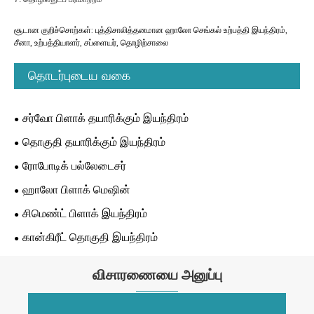
சூடான குறிச்சொற்கள்: புத்திசாலித்தனமான ஹாலோ செங்கல் உற்பத்தி இயந்திரம்,
சீனா, உற்பத்தியாளர், சப்ளையர், தொழிற்சாலை
தொடர்புடைய வகை
சர்வோ பிளாக் தயாரிக்கும் இயந்திரம்
தொகுதி தயாரிக்கும் இயந்திரம்
ரோபோடிக் பல்லேடைசர்
ஹாலோ பிளாக் மெஷின்
சிமெண்ட் பிளாக் இயந்திரம்
கான்கிரீட் தொகுதி இயந்திரம்
விசாரணையை அனுப்பு