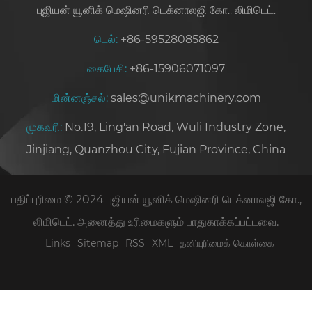
புஜியன் யூனிக் மெஷினரி டெக்னாலஜி கோ., லிமிடெட்.
டெல்:
+86-59528085862
கைபேசி:
+86-15906071097
மின்னஞ்சல்:
sales@unikmachinery.com
முகவரி:
No.19, Ling'an Road, Wuli Industry Zone,
Jinjiang, Quanzhou City, Fujian Province, China
பதிப்புரிமை © 2024 புஜியன் யூனிக் மெஷினரி டெக்னாலஜி கோ.,
லிமிடெட். அனைத்து உரிமைகளும் பாதுகாக்கப்பட்டவை.
Links
Sitemap
RSS
XML
தனியுரிமைக் கொள்கை