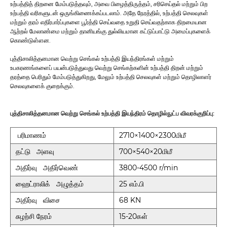
உற்பத்தித் திறனை மேம்படுத்தவும், அவை பிழைத்திருத்தம், சரிசெய்தல் மற்றும் பிற
உற்பத்தி வரிகளுடன் ஒருங்கிணைக்கப்படலாம். அதே நேரத்தில், உற்பத்தி செலவுகள்
மற்றும் தரம் எதிர்பார்ப்புகளை பூர்த்தி செய்வதை உறுதி செய்வதற்காக திறமையான
ஆற்றல் மேலாண்மை மற்றும் தானியங்கு துல்லியமான கட்டுப்பாட்டு அமைப்புகளைக்
கொண்டுள்ளன.
புத்திசாலித்தனமான வெற்று செங்கல் உற்பத்தி இயந்திரங்கள் மற்றும்
உபகரணங்களைப் பயன்படுத்துவது வெற்று செங்கற்களின் உற்பத்தி திறன் மற்றும்
தரத்தை பெரிதும் மேம்படுத்துகிறது, மேலும் உற்பத்தி செலவுகள் மற்றும் தொழிலாளர்
செலவுகளைக் குறைக்கும்.
புத்திசாலித்தனமான வெற்று செங்கல் உற்பத்தி இயந்திரம் தொழில்நுட்ப விவரக்குறிப்பு:
பரிமாணம்
2710×1400×2300மிமீ
தட்டு அளவு
700×540×20மிமீ
அதிர்வு அதிர்வெண்
3800-4500 r/min
ஹைட்ராலிக் அழுத்தம்
25 எம்.பி
அதிர்வு விசை
68 KN
சுழற்சி நேரம்
15-20கள்