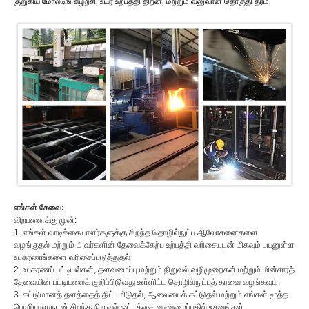
குறுகிய மோல்டிங் சுழற்சி, உயர் உற்பத்தி திறன், மற்றும் வலுவான தொகுதி தரம்.
எங்கள் சேவை:
விற்பனைக்கு முன்:
1. எங்கள் வாடிக்கையாளர்களுக்கு சிறந்த தொழில்நுட்ப ஆலோசனைகளை
வழங்குதல் மற்றும் அவர்களின் தேவைக்கேற்ப உற்பத்தி வரிசையுடன் மிகவும் பயனுள்ள
உபகரணங்களை வரிசைப்படுத்துதல்
2. உபகரணப் பட்டியல்கள், தளவமைப்பு மற்றும் நிறுவல் வழிமுறைகள் மற்றும் மின்சாரத்
தேவையின் பட்டியலைக் குறிப்பிடுவது உள்ளிட்ட தொழில்நுட்பத் தரவை வழங்கவும்.
3. கட்டுமானத் தளத்தைத் திட்டமிடுதல், ஆலையைக் கட்டுதல் மற்றும் எங்கள் மூத்த
பொறியாளருடன் சிறந்த நிறுவல் ஓட்டத்தை வடிவமைப்பதில் உதவுங்கள்