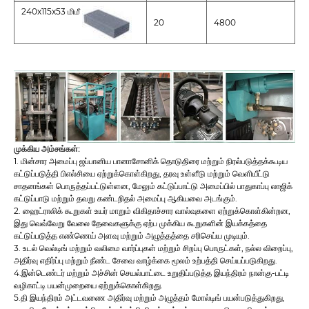
240x115x53 மிமீ
20
4800
முக்கிய அம்சங்கள்:
1. மின்சார அமைப்பு ஜப்பானிய பானாசோனிக் தொடுதிரை மற்றும் நிரல்படுத்தக்கூடிய
கட்டுப்படுத்தி பிஎல்சியை ஏற்றுக்கொள்கிறது, தரவு உள்ளீடு மற்றும் வெளியீட்டு
சாதனங்கள் பொருத்தப்பட்டுள்ளன, மேலும் கட்டுப்பாட்டு அமைப்பில் பாதுகாப்பு லாஜிக்
கட்டுப்பாடு மற்றும் தவறு கண்டறிதல் அமைப்பு ஆகியவை அடங்கும்.
2. ஹைட்ராலிக் கூறுகள் உயர் மாறும் விகிதாச்சார வால்வுகளை ஏற்றுக்கொள்கின்றன,
இது வெவ்வேறு வேலை தேவைகளுக்கு ஏற்ப முக்கிய கூறுகளின் இயக்கத்தை
கட்டுப்படுத்த எண்ணெய் அளவு மற்றும் அழுத்தத்தை சரிசெய்ய முடியும்.
3. உடல் வெல்டிங் மற்றும் வலிமை வார்ப்புகள் மற்றும் சிறப்பு பொருட்கள், நல்ல விறைப்பு,
அதிர்வு எதிர்ப்பு மற்றும் நீண்ட சேவை வாழ்க்கை மூலம் உற்பத்தி செய்யப்படுகிறது.
4.இன்டெண்டர் மற்றும் அச்சின் செயல்பாட்டை உறுதிப்படுத்த இயந்திரம் நான்கு-பட்டி
வழிகாட்டி பயன்முறையை ஏற்றுக்கொள்கிறது.
5.தி இயந்திரம் அட்டவணை அதிர்வு மற்றும் அழுத்தம் மோல்டிங் பயன்படுத்துகிறது,