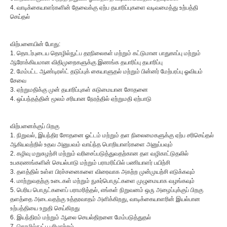
4. வாடிக்கையாளர்களின் தேவைக்கு ஏற்ப தயாரிப்புகளை வடிவமைத்து உற்பத்தி
செய்தல்
விற்பனையின் போது:
1. தொடர்புடைய தொழில்நுட்ப தரநிலைகள் மற்றும் கட்டுமான பாதுகாப்பு மற்றும்
ஆரோக்கியமான விதிமுறைகளுக்கு இணங்க தயாரிப்பு தயாரிப்பு
2. மேம்பட்ட ஆண்டிரஸ்ட் தடுப்புக் கையாளுதல் மற்றும் பின்னர் மேற்பரப்பு ஓவியம்
சேவை
3. ஏற்றுமதிக்கு முன் தயாரிப்புகள் கடுமையான சோதனை
4. ஒப்பந்தத்தின் மூலம் சரியான நேரத்தில் ஏற்றுமதி ஏற்பாடு
விற்பனைக்குப் பிறகு
1. நிறுவல், இயந்திர சோதனை ஓட்டம் மற்றும் தள நிலைமைகளுக்கு ஏற்ப சரிசெய்தல்
ஆகியவற்றில் உதவ அனுபவம் வாய்ந்த பொறியாளர்களை அனுப்பவும்
2. கழிவு மறுசுழற்சி மற்றும் வரிசைப்படுத்துவதற்கான தள வழிகாட்டுதலில்
உபகரணங்களின் செயல்பாடு மற்றும் பராமரிப்பில் பணியாளர் பயிற்சி
3. தளத்தில் உள்ள பிரச்சனைகளை விரைவாக அகற்ற முன்முயற்சி எடுக்கவும்
4. மாற்றுவதற்கு உடைகள் மற்றும் நுகர்பொருட்களை முழுமையாக வழங்கவும்
5. பெரிய பொருட்களைப் பராமரித்தல், எங்கள் நிறுவனம் ஒரு அழைப்புக்குப் பிறகு
தளத்தை அடைவதற்கு உத்தரவாதம் அளிக்கிறது, வாடிக்கையாளரின் இயல்பான
உற்பத்தியை உறுதி செய்கிறது
6. இயந்திரம் மற்றும் ஆலை செயல்திறனை மேம்படுத்துதல்
7. தொழில்நுட்ப பரிமாற்றம்